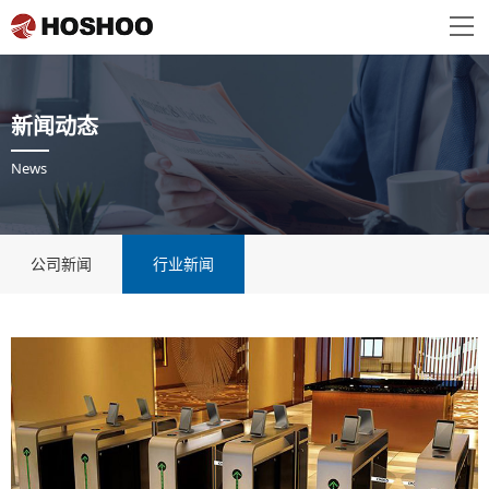
新闻动态
News
公司新闻
行业新闻